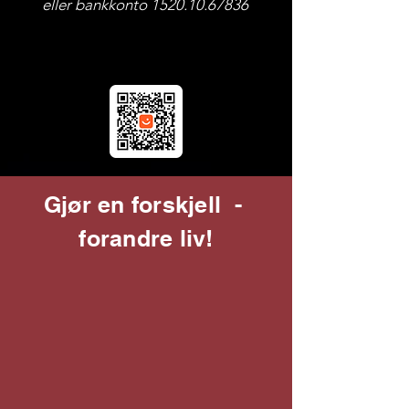
eller bankkonto 1520.10.67836
Gjør en forskjell -
forandre liv!