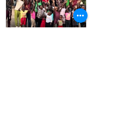
Christine
Forventning i luften: Dette året
slippes ACF låt og musikkvideo!
Energien denne dagen med Ajabu
Children's Foundation i Uganda er
elektrisk! Barna bobler av spenning
mens de forbereder seg på å være
med...