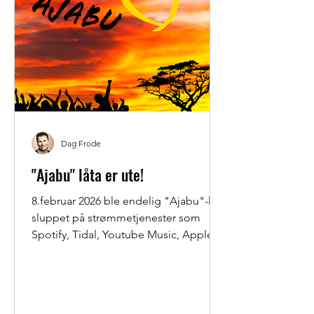
Dag Frode
"Ajabu" låta er ute!
8.februar 2026 ble endelig "Ajabu"-låta
sluppet på strømmetjenester som
Spotify, Tidal, Youtube Music, Apple
Music med mange flere! Produsent og
låtskriver er Dag Frode Helgestad, og
Christine Wambi Namutosi har bidratt
stort til teksten på denne. Låta er