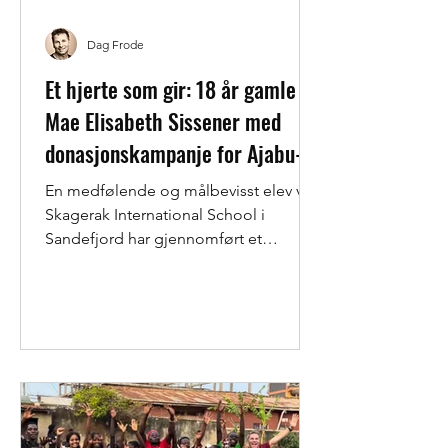
Dag Frode
Et hjerte som gir: 18 år gamle
Mae Elisabeth Sissener med
donasjonskampanje for Ajabu-
barn
En medfølende og målbevisst elev ved
Skagerak International School i
Sandefjord har gjennomført et
hjertevarmt donasjonsprosjekt til...