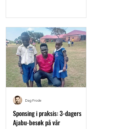
positiv og tydelig inspirert av
afrikanske rytmer og instrumenter. En
spesiell takk for nydelig gitarpålegg av
musiker og gitarist Jan Morten
Helgestad . Den handler om hvordan
vår generøsitet kan forandre barns liv i
Afrik
Dag Frode
Sponsing i praksis: 3-dagers
Ajabu-besøk på vår