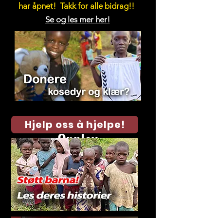
har åpnet!
Takk for alle bidrag!!
Se og les mer her!
Hjelp oss å hjelpe!
Opplev
AJABU Children's
Foundation