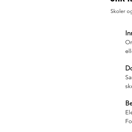
Skoler og
Innsamlingsaksjoner
Donasjoner
In
Bevissthetskampanjer
Or
Frivillige programmer
el
Kulturelle
Do
utvekslingsprogrammer
Sa
Prosjektsamarbeid
sk
Partner
Be
El
Fo