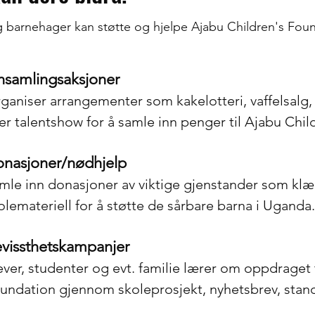
 barnehager kan støtte og hjelpe Ajabu Children's Found
nsamlingsaksjoner
ganiser arrangementer som kakelotteri, vaffelsalg
ler talentshow for å samle inn penger til Ajabu Chi
nasjoner/nødhjelp
mle inn donasjoner av viktige gjenstander som klær
olemateriell for å støtte de sårbare barna i Uganda.
vissthetskampanjer
ever, studenter og evt. familie lærer om oppdraget 
undation gjennom skoleprosjekt, nyhetsbrev, stand