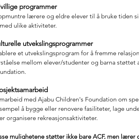
ivillige programmer
pmuntre lærere og eldre elever til å bruke tiden sin f
l med ulike aktiviteter.
lturelle utvekslingsprogrammer
ablere et utvekslingsprogram for å fremme relasjon
rståelse mellom elever/studenter og barna støttet 
undation.
osjektsamarbeid
marbeid med Ajabu Children's Foundation om spesif
sempel å bygge eller renovere fasiliteter, lage und
ler organisere rekreasjonsaktiviteter.
sse mulighetene støtter ikke bare ACF, men lærer 