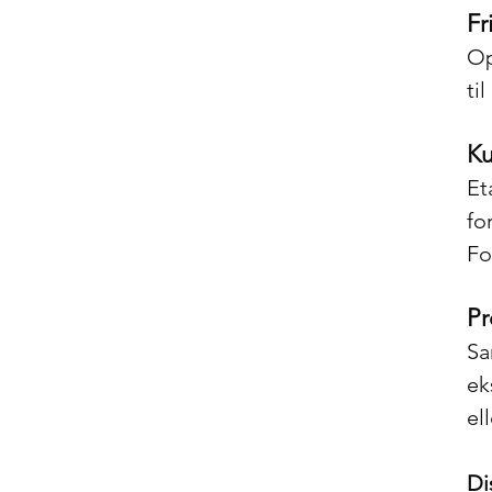
Fr
Op
ti
Ku
Et
fo
Fo
Pr
Sa
ek
el
Di