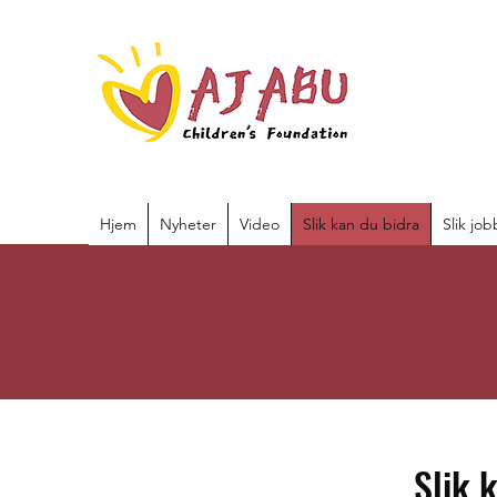
Hjem
Nyheter
Video
Slik kan du bidra
Slik job
Aktiviteter:
Slik 