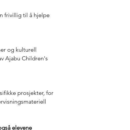
rivillig til å hjelpe
er og kulturell
av Ajabu Children's
ikke prosjekter, for
ervisningsmateriell
også elevene