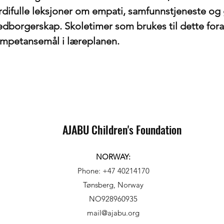
rdifulle leksjoner om empati, samfunnstjeneste og 
dborgerskap. Skoletimer som brukes til dette fora
mpetansemål i læreplanen.
AJABU Children's Foundation
NORWAY:
Phone: +47 40214170
Tønsberg, Norway
NO928960935
mail@ajabu.org