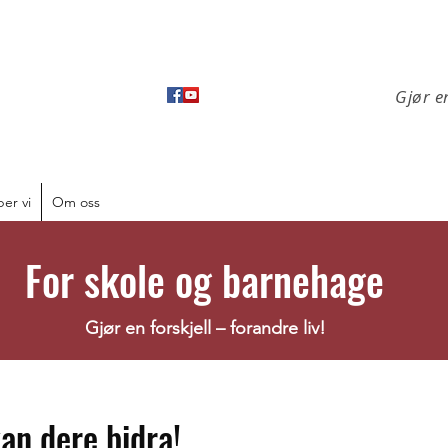
Gjør en
ber vi
Om oss
For skole og barnehage
Gjør en forskjell – forandre liv!
kan dere bidra!