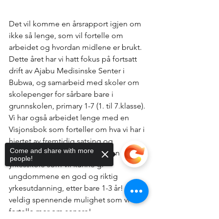
Det vil komme en årsrapport igjen om 
ikke så lenge, som vil fortelle om 
arbeidet og hvordan midlene er brukt. 
Dette året har vi hatt fokus på fortsatt 
drift av Ajabu Medisinske Senter i 
Bubwa, og samarbeid med skoler om 
skolepenger for sårbare bare i 
grunnskolen, primary 1-7 (1. til 7.klasse). 
Vi har også arbeidet lenge med en 
Visjonsbok som forteller om hva vi har i 
hjertet av fremtidig satsing og 
Come and share with more
prosjekter. Dette handler om en 
people!
yrkesskole som vil kunne gi 
ungdommene en god og riktig 
yrkesutdanning, etter bare 1-3 år! En 
veldig spennende mulighet som vi vil 
fortelle mer om senere!