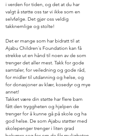
i verden for tiden, og det at du har 
valgt å støtte oss tar vi ikke som en 
selvfølge. Det gjør oss veldig 
takknemlige og stolte!
Det er mange som har bidratt til at 
Ajabu Children´s Foundation kan få 
strekke ut en hånd til noen av de som 
trenger det aller mest. Takk for gode 
samtaler, for veiledning og gode råd, 
for midler til utdanning og helse, og 
for donasjoner av klær, kosedyr og mye 
annet!
Takket være din støtte har flere barn 
fått den tryggheten og hjelpen de 
trenger for å kunne gå på skole og ha 
god helse. De som Ajabu støtter med 
skolepenger trenger i liten grad 
bekymre seg for om de får muligheten 