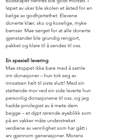
Budskapet hennes ble godt mottatt. I 
løpet av uker ble skolen et åsted for en 
bølge av godhjertethet. Elevene 
donerte klær, sko og koselige, myke 
bamser. Mae sørget for at alle donerte 
gjenstander ble grundig rengjort, 
pakket og klare til å sendes til oss.
En spesiell levering
Mae stoppet ikke bare med å samle 
inn donasjoner – hun tok seg av 
innsatsen helt til siste slutt! Med sin 
støttende mor ved sin side leverte hun 
personlig donasjonene til oss, og jeg 
hadde privilegiet av å møte dem 
begge – et dypt rørende øyeblikk som 
på en vakker måte understreket 
verdiene av vennlighet som har gått i 
arv gjennom generasjoner. Morens 