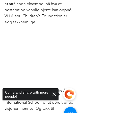
et strålende eksempel på hva et 
bestemt og vennlig hjerte kan oppnå. 
Vi i Ajabu Children's Foundation er 
evig takknemlige. 
Takk for at dere står sammen med 
Come and share with more
Ajabu-barna. Takk til Skagerak 
people!
International School for at dere tror på 
visjonen hennes. Og takk til 