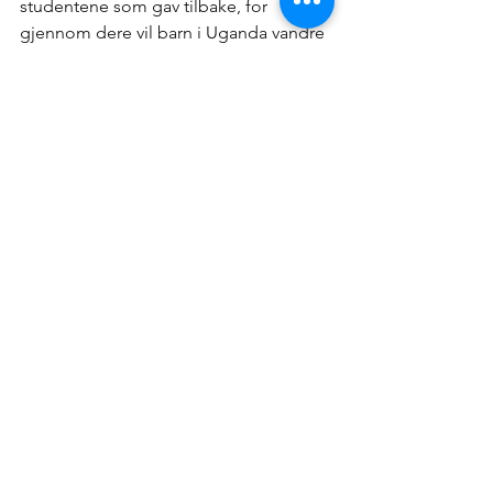
studentene som gav tilbake, for 
gjennom dere vil barn i Uganda vandre 
med verdighet, sove bedre og smile av 
glede.
Sorry, the checkout page does not
support sharing
Copied to clipboard
Se alle
Siste innlegg